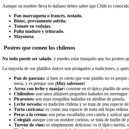
Aunque su nombre lleva lo italiano debes saber que Chile es conocido p
Pan marraqueta o francés, tostado.
Bistec, previamente sofrito.
Tomate en rodajas.
Palta maduro y triturado.
Mayonesa
Postres que comen los chilenos
No todo puede ser salado
, y puedes estar tranquilo que los postres q
La mayoría de sus platillos dulces son arraigados a tradiciones, y qui
Pan de pascuas:
si bien es cierto que este platillo no es prop
mesa, y es porque son
¡Muy sabrosos!
Arroz con leche y manjar:
consiste en el típico platillo de a
Chilenitos:
son unos alfajores pequeños bañados en merengue 
Picarones:
son unas rosquillas bañadas en almíbar de panela.
Leche nevada:
es tradición chilena y se trata de una especie d
Torta curicana:
es como una especie de torta mil hojas rellena
Peras a la crema:
son peras escalfadas con canela y azúcar qu
Colegial:
aunque con un nombre curioso, se trata de budín de p
Turrón de vino:
es simplemente delicioso: es el típico turrón, 