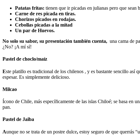
Patatas fritas:
tienen que ir picadas en julianas pero que sean 
Carne de res picada en tiras.
Chorizos picados en rodajas.
Cebollas picadas a la mitad
Un par de Huevos.
No solo su sabor, su presentación también cuenta,
una cama de pata
¿No? ¡A mí sí!
Pastel de choclo/maíz
E
ste platillo es tradicional de los chilenos , y es bastante sencillo a
espesar. Es simplemente delicioso.
Milcao
Ícono de Chile, más específicamente de las islas Chiloé; se basa en u
pan.
Pastel de Jaiba
A
unque no se trata de un postre dulce
,
estoy seguro de que querrás “un