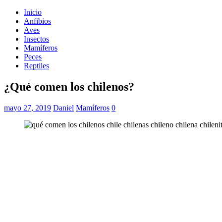
Inicio
Anfibios
Aves
Insectos
Mamíferos
Peces
Reptiles
¿Qué comen los chilenos?
mayo 27, 2019
Daniel
Mamíferos
0