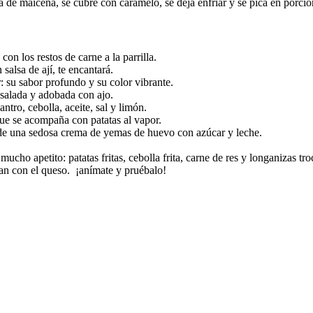
a de maicena, se cubre con caramelo, se deja enfriar y se pica en porci
on los restos de carne a la parrilla.
salsa de ají, te encantará.
 su sabor profundo y su color vibrante.
 salada y adobada con ajo.
ntro, cebolla, aceite, sal y limón.
ue se acompaña con patatas al vapor.
ta de una sedosa crema de yemas de huevo con azúcar y leche.
ucho apetito: patatas fritas, cebolla frita, carne de res y longanizas tr
van con el queso. ¡anímate y pruébalo!