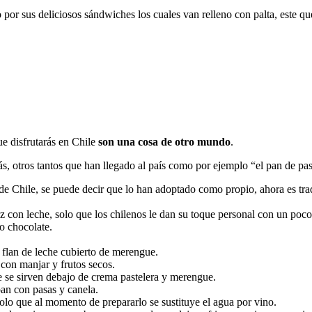
or sus deliciosos sándwiches los cuales van relleno con palta, este que
ue disfrutarás en Chile
son una cosa de otro mundo
.
zás, otros tantos que han llegado al país como por ejemplo “el pan de p
io de Chile, se puede decir que lo han adoptado como propio, ahora es tr
rroz con leche, solo que los chilenos le dan su toque personal con un poc
o chocolate.
e flan de leche cubierto de merengue.
 con manjar y frutos secos.
e se sirven debajo de crema pastelera y merengue.
an con pasas y canela.
solo que al momento de prepararlo se sustituye el agua por vino.