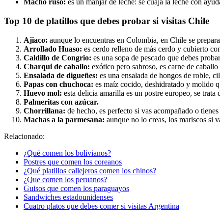
Macho ruso:
es un manjar de leche: se cuaja la leche con ayud
Top 10 de platillos que debes probar si visitas Chile
Ajiaco:
aunque lo encuentras en Colombia, en Chile se prepara c
Arrollado Huaso:
es cerdo relleno de más cerdo y cubierto con 
Caldillo de Congrio:
es una sopa de pescado que debes probar:
Charqui de caballo:
exótico pero sabroso, es carne de caballo
Ensalada de digueñes:
es una ensalada de hongos de roble, cila
Papas con chuchoca:
es maíz cocido, deshidratado y molido q
Huevo mol:
esta delicia amarilla es un postre europeo, se tra
Palmeritas con azúcar.
Chorrillana:
de hecho, es perfecto si vas acompañado o tienes m
Machas a la parmesana:
aunque no lo creas, los mariscos si 
Relacionado:
¿Qué comen los bolivianos?
Postres que comen los coreanos
¿Qué platillos callejeros comen los chinos?
¿Que comen los peruanos?
Guisos que comen los paraguayos
Sandwiches estadounidenses
Cuatro platos que debes comer si visitas Argentina