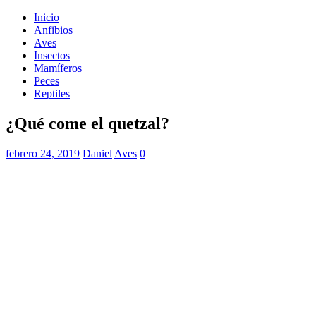
Inicio
Anfibios
Aves
Insectos
Mamíferos
Peces
Reptiles
¿Qué come el quetzal?
febrero 24, 2019
Daniel
Aves
0