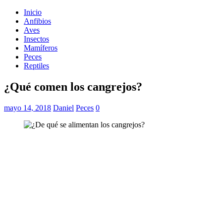
Inicio
Anfibios
Aves
Insectos
Mamíferos
Peces
Reptiles
¿Qué comen los cangrejos?
mayo 14, 2018
Daniel
Peces
0